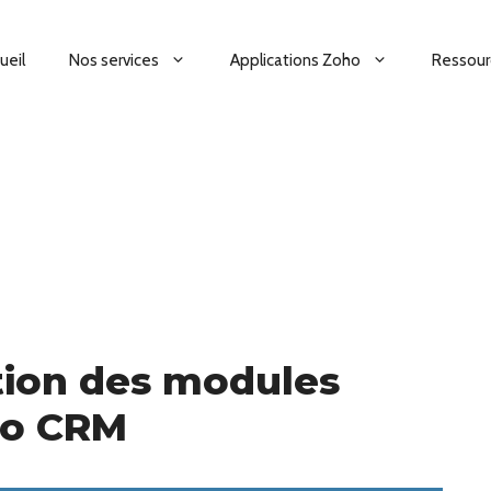
ueil
Nos services
Applications Zoho
Ressour
tion des modules
ho CRM