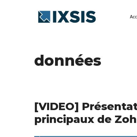
Aller
au
Acc
contenu
données
[VIDEO] Présenta
principaux de Zo