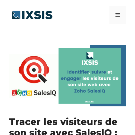
Aller
au
Menu
contenu
Tracer les visiteurs de
son site avec SalesIQ :